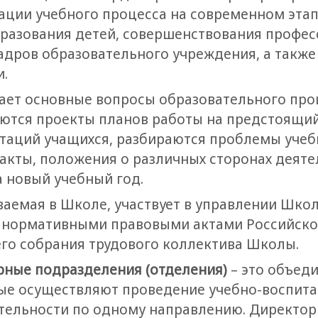
ации учебного процесса на современном этап
разования детей, совершенствования профе
адров образовательного учреждения, а такж
и.
ет основные вопросы образовательного проц
ются проекты планов работы на предстоящий
таций учащихся, разбираются проблемы учеб
акты, положения о различных сторонах деят
 новый учебный год.
аваемая в Школе, участвует в управлении Школ
 нормативными правовыми актами Российско
о собрания трудового коллектива Школы.
рные подразделения (отделения)
– это объед
ые осуществляют проведение учебно-воспита
тельности по одному направлению. Директор