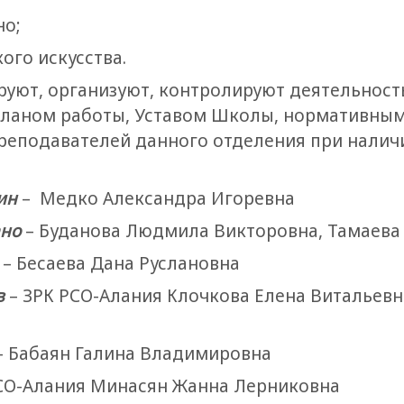
о;
го искусства.
руют, организуют, контролируют деятельност
ланом работы, Уставом Школы, нормативны
реподавателей данного отделения при наличи
ин
– Медко Александра Игоревна
ано
– Буданова Людмила Викторовна, Тамаева
– Бесаева Дана Руслановна
в
– ЗРК РСО-Алания Клочкова Елена Витальевн
– Бабаян Галина Владимировна
СО-Алания Минасян Жанна Лерниковна