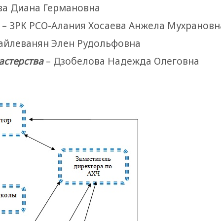
ва Диана Германовна
– ЗРК РСО-Алания Хосаева Анжела Мухрановн
айлеванян Элен Рудольфовна
астерства
– Дзобелова Надежда Олеговна